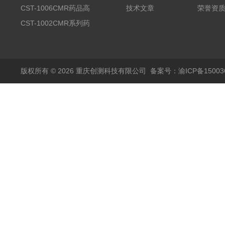
品高温试验箱
CST-1006CMR药品高
技术文章
荣誉资
温试验箱
CST-1002CMR系列药
品高温试验箱
版权所有 © 2026 重庆创测科技有限公司
备案号：渝ICP备150036