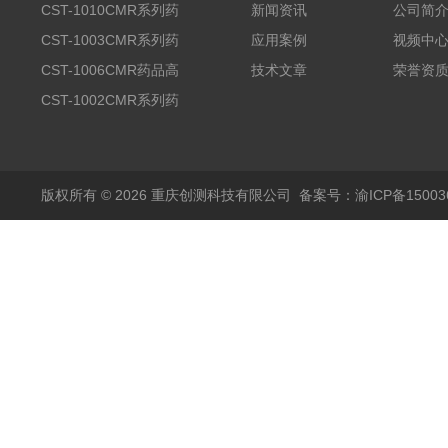
CST-1010CMR系列药
新闻资讯
公司简
品高温试验箱
CST-1003CMR系列药
应用案例
视频中
品高温试验箱
CST-1006CMR药品高
技术文章
荣誉资
温试验箱
CST-1002CMR系列药
品高温试验箱
版权所有 © 2026 重庆创测科技有限公司
备案号：渝ICP备150036