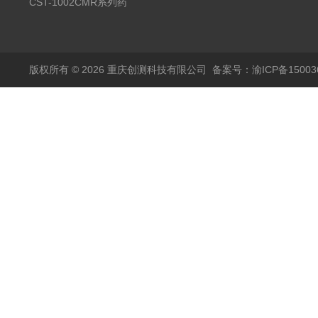
温试验箱
CST-1002CMR系列药
品高温试验箱
版权所有 © 2026 重庆创测科技有限公司
备案号：渝ICP备150036