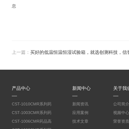
息
上一篇：
买好的低温恒温恒湿试验箱，就选创测科技，信
产品中心
新闻中心
关于我
CST-1010CMR系列药
新闻资讯
公司简
品高温试验箱
CST-1003CMR系列药
应用案例
视频中
品高温试验箱
CST-1006CMR药品高
技术文章
荣誉资