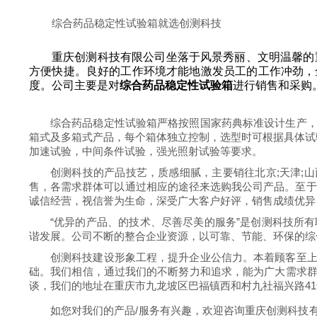
综合药品稳定性试验箱就选创测科技
重庆创测科技有限公司坐落于风景秀丽、文明温馨的
方便快捷。良好的工作环境才能地激发员工的工作冲劲，
度。公司主要是对
综合药品稳定性试验箱
进行销售和采购
综合药品稳定性试验箱严格按照国家药典标准设计生产
箱式及多箱式产品，每个箱体独立控制，选型时可根据具体试
加速试验，中间条件试验，强光照射试验等要求。
创测科技的产品技艺，质感细腻，主要销往北京;天津;山西;重
售，各需求群体可以通过相应的途径来选购我公司产品。至于
诚信经营，视信誉为生命，深受广大客户好评，销售成绩优异
“优异的产品、的技术、尽善尽美的服务”是创测科技所
谐发展。公司不断的整合企业资源，以可靠、节能、环保的综
创测科技建设形象工程，提升企业公信力。本着顾客至
础。我们相信，通过我们的不断努力和追求，能为广大需求
谈，我们的地址在重庆市九龙坡区巴福镇西和村九社福兴路41
如您对我们的产品/服务有兴趣，欢迎
咨询重庆创测科技