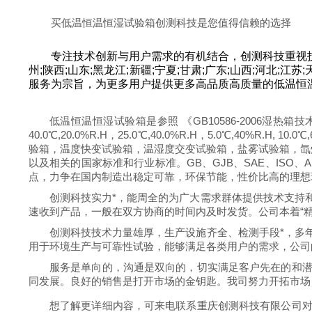
买低温恒温恒湿试验箱创测科技是您值得信赖的选择
专注技术创新与用户需求的有机结合，创测科技重视技
州;陕西;山东;黑龙江;新疆;宁夏;甘肃;广东;山西;河北
服务为宗旨，为更多用户提供更多高品质高质量的低温恒
低温恒温恒湿试验箱是参照 《GB10586-2006湿
40.0℃,20.0%R.H，25.0℃,40.0%R.H，5.0℃
验箱，温度快变试验箱，温湿度交变试验箱，盐雾试验箱，氙
以及相关的国家标准和行业标准。GB、GJB、SAE、ISO
点，力争在国内制造出稳定可靠，环保节能，性价比高的理想
创测科技实力*，能周全的为广大需求群体提供技术支持
速收到产品，一般在双方协商的时间内及时发货。公司本着“
创测科技技术力量雄厚，生产设施齐全、检测手段*，多
用于环境生产与可靠性试验，能够满足各类用户的需求，公司
服务是单向的，沟通是双向的，切实满足客户先在的和
同发展。良好的销售是打开市场的金钥匙。我司努力开拓市场
想了解更详细内容，可来电联系重庆创测科技有限公司