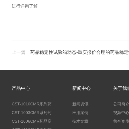
进行详询了解
上一篇：
药品稳定性试验箱动态-重庆报价合理的药品稳
产品中心
新闻中心
关于我
CST-1010CMR系列药
新闻资讯
公司简
品高温试验箱
CST-1003CMR系列药
应用案例
视频中
品高温试验箱
CST-1006CMR药品高
技术文章
荣誉资