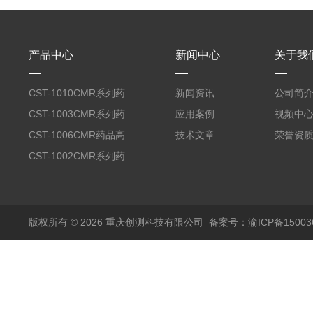
产品中心
新闻中心
关于我
CST-1010CMR系列药
新闻资讯
公司简
品高温试验箱
CST-1003CMR系列药
应用案例
视频中
品高温试验箱
CST-1006CMR药品高
技术文章
荣誉资
温试验箱
CST-1002CMR系列药
品高温试验箱
版权所有 © 2026 重庆创测科技有限公司
备案号：渝ICP备150036