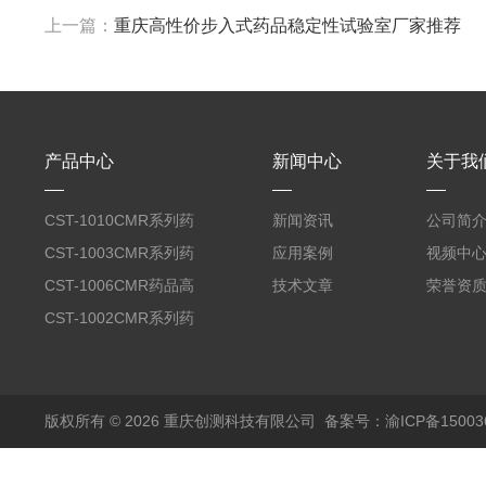
上一篇：
重庆高性价步入式药品稳定性试验室厂家推荐
产品中心
新闻中心
关于我
CST-1010CMR系列药
新闻资讯
公司简
品高温试验箱
CST-1003CMR系列药
应用案例
视频中
品高温试验箱
CST-1006CMR药品高
技术文章
荣誉资
温试验箱
CST-1002CMR系列药
品高温试验箱
版权所有 © 2026 重庆创测科技有限公司
备案号：渝ICP备150036