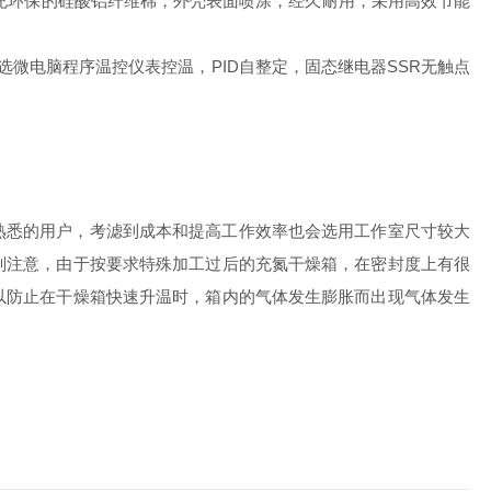
充环保的硅酸铝纤维棉，外壳表面喷涂，经久耐用，采用高效节能
微电脑程序温控仪表控温，PID自整定，固态继电器SSR无触点
悉的用户，考滤到成本和提高工作效率也会选用工作室尺寸较大
别注意，由于按要求特殊加工过后的充氮干燥箱，在密封度上有很
以防止在干燥箱快速升温时，箱内的气体发生膨胀而出现气体发生