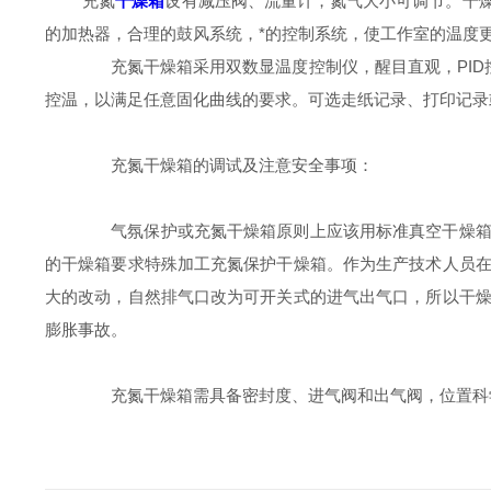
充氮
干燥箱
设有减压阀、流量计，氮气大小可调节。干
的加热器，合理的鼓风系统，*的控制系统，使工作室的温度
充氮干燥箱采用双数显温度控制仪，醒目直观，PID控
控温，以满足任意固化曲线的要求。可选走纸记录、打印记录
充氮干燥箱的调试及注意安全事项：
气氛保护或充氮干燥箱原则上应该用标准真空干燥箱。
的干燥箱要求特殊加工充氮保护干燥箱。作为生产技术人员
大的改动，自然排气口改为可开关式的进气出气口，所以干
膨胀事故。
充氮干燥箱需具备密封度、进气阀和出气阀，位置科学