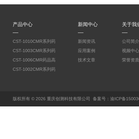
产品中心
新闻中心
关于我
CST-1010CMR系列药
新闻资讯
公司简
品高温试验箱
CST-1003CMR系列药
应用案例
视频中
品高温试验箱
CST-1006CMR药品高
技术文章
荣誉资
温试验箱
CST-1002CMR系列药
品高温试验箱
版权所有 © 2026 重庆创测科技有限公司
备案号：渝ICP备150036