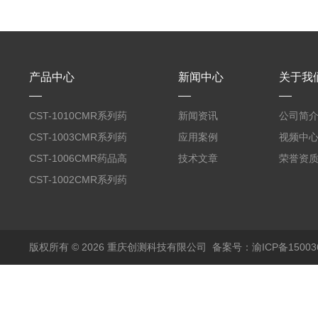
产品中心
新闻中心
关于我
CST-1010CMR系列药
新闻资讯
公司简
品高温试验箱
CST-1003CMR系列药
应用案例
视频中
品高温试验箱
CST-1006CMR药品高
技术文章
荣誉资
温试验箱
CST-1002CMR系列药
品高温试验箱
版权所有 © 2026 重庆创测科技有限公司
备案号：渝ICP备150036