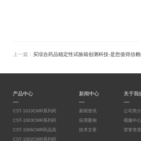
上一篇：
买综合药品稳定性试验箱创测科技-是您值得信赖
产品中心
新闻中心
关于我
CST-1010CMR系列药
新闻资讯
公司简
品高温试验箱
CST-1003CMR系列药
应用案例
视频中
品高温试验箱
CST-1006CMR药品高
技术文章
荣誉资
温试验箱
CST-1002CMR系列药