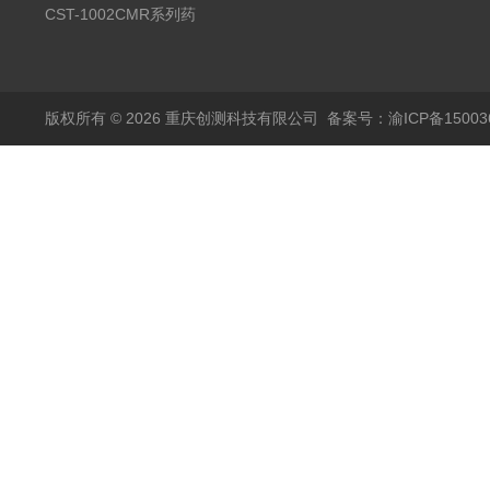
温试验箱
CST-1002CMR系列药
品高温试验箱
版权所有 © 2026 重庆创测科技有限公司
备案号：渝ICP备150036