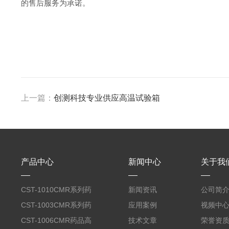
的售后服务为承诺。
上一篇：
创测科技专业供应高温试验箱
产品中心
新闻中心
关于我
CST-1010CMR系列药
新闻资讯
公司简
品高温试验箱
CST-1003CMR系列药
应用案例
视频中
品高温试验箱
CST-1006CMR药品高
技术文章
荣誉资