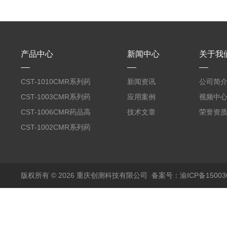
产品中心
新闻中心
关于我
CST-1010CMR系列药
新闻资讯
公司简
品高温试验箱
CST-1003CMR系列药
应用案例
视频中
品高温试验箱
CST-1006CMR药品高
技术文章
荣誉资
温试验箱
CST-1002CMR系列药
品高温试验箱
版权所有 © 2026 重庆创测科技有限公司
备案号：渝ICP备150036