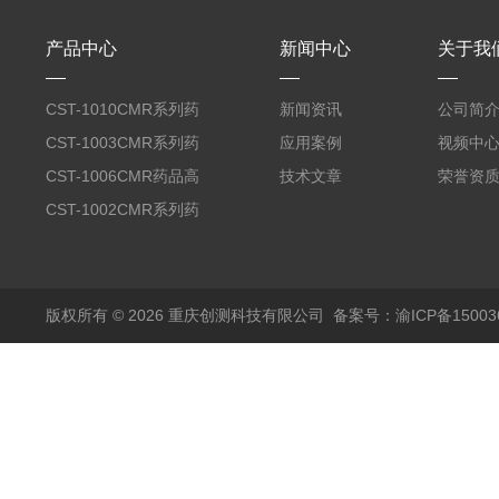
产品中心
新闻中心
关于我
CST-1010CMR系列药
新闻资讯
公司简
品高温试验箱
CST-1003CMR系列药
应用案例
视频中
品高温试验箱
CST-1006CMR药品高
技术文章
荣誉资
温试验箱
CST-1002CMR系列药
品高温试验箱
版权所有 © 2026 重庆创测科技有限公司
备案号：渝ICP备150036