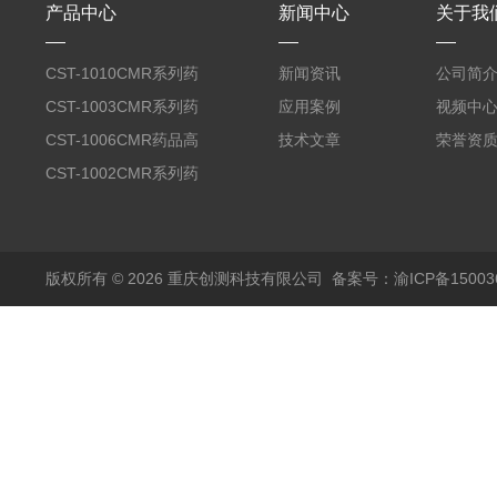
产品中心
新闻中心
关于我
CST-1010CMR系列药
新闻资讯
公司简
品高温试验箱
CST-1003CMR系列药
应用案例
视频中
品高温试验箱
CST-1006CMR药品高
技术文章
荣誉资
温试验箱
CST-1002CMR系列药
品高温试验箱
版权所有 © 2026 重庆创测科技有限公司
备案号：渝ICP备150036