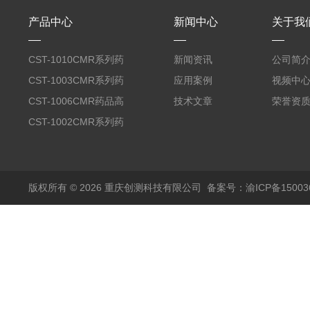
产品中心
新闻中心
关于我
CST-1010CMR系列药
新闻资讯
公司简
品高温试验箱
CST-1003CMR系列药
应用案例
视频中
品高温试验箱
CST-1006CMR药品高
技术文章
荣誉资
温试验箱
CST-1002CMR系列药
品高温试验箱
版权所有 © 2026 重庆创测科技有限公司
备案号：渝ICP备150036