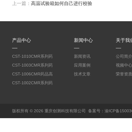
上一篇：
高温试验箱如何自己进行校验
产品中心
新闻中心
关于我
CST-1010CMR系列药
新闻资讯
公司简
品高温试验箱
CST-1003CMR系列药
应用案例
视频中
品高温试验箱
CST-1006CMR药品高
技术文章
荣誉资
温试验箱
CST-1002CMR系列药
品高温试验箱
版权所有 © 2026 重庆创测科技有限公司
备案号：渝ICP备150036