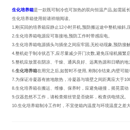
生化培养箱
是一款既可制冷也可加热的双向恒温产品,如需延长
生化培养箱使用前请祥细阅读。
1.刚买回的培养箱应静止12小时开机,预防搬运途中整机倾斜
2.生化培养箱电源应可靠接地,预防工作时带感应电。
3.生化培养箱电源插头与插坐之间应牢固,无松动现象,预防接
4.整机处于制冷状态下,应尽量减少开门次数,避免压缩机频繁
5.整机应放置在阴凉、干燥、通风良好、远离热源和日晒的
6.
生化培养箱
在用完之后,如暂时不使用, 刚制冷结束,内壁可
7.为保证冷凝器有效地散热，冷凝器与墙壁之间距离应大于10
8.生化培养箱在搬运、维修、保养时，应避免碰撞，摇晃震动，
9.仪器忽然不工作，请检查熔丝管是否烧坏，检查供电情况。
10.生化培养箱制冷工作时，不宜使箱内温度与环境温度之差大